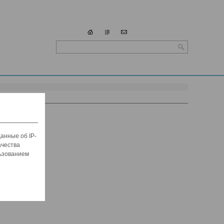
анные об IP-
ачества
льзованием